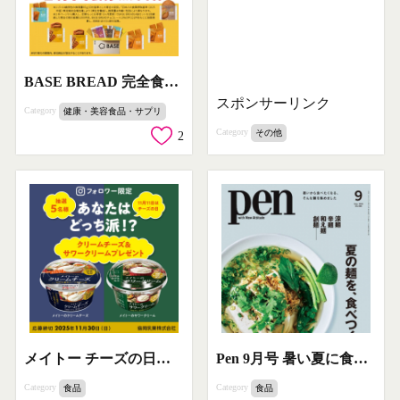
BASE BREAD 完全食でたんぱく補給
スポンサーリンク
Category
健康・美容食品・サプリ
Category
その他
2
メイトー チーズの日記念！選べるチーズ＆サワークリームプレゼント
Pen 9月号 暑い夏に食べたくなる麺特集
Category
Category
食品
食品