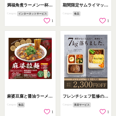
満福角煮ラーメン一杯無料SNSフォロー＆いいねキャンペーン
期間限定サムライマック 炙り醤油風トリプル肉厚ビーフ
Category
Category
インターネットサービス
食品
1
1
麻婆豆腐と醤油ラーメンの旨いとこどり麻婆拉麺 9月限定販売
フレンチシェフ監修の糖質調整宅配食で7kg減量サポート
Category
Category
食品
美容サービス
1
1