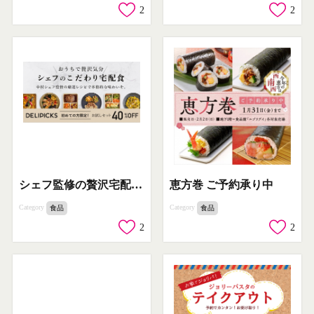
2
2
シェフ監修の贅沢宅配食「DELIPICKS」お試しセット
恵方巻 ご予約承り中
Category
Category
食品
食品
2
2