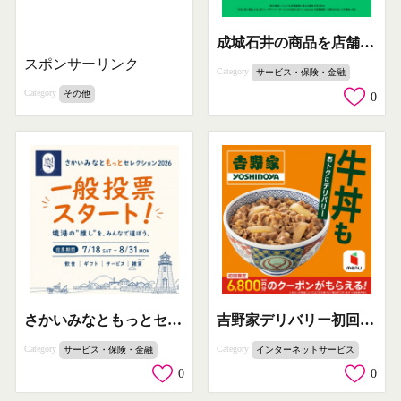
成城石井の商品を店舗価格で配達するUber Eatsサービス
スポンサーリンク
Category
サービス・保険・金融
Category
その他
0
さかいみなともっとセレクション一般投票
吉野家デリバリー初回クーポンキャンペーン
Category
Category
サービス・保険・金融
インターネットサービス
0
0