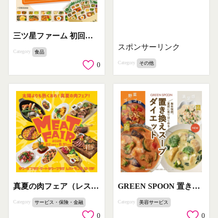
三ツ星ファーム 初回送料無料の宅配冷凍おかずセット
スポンサーリンク
Category
食品
Category
その他
0
真夏の肉フェア（レストラン街の期間限定グルメイベント）
GREEN SPOON 置き換えスープのダイエットプラン
Category
Category
サービス・保険・金融
美容サービス
0
0