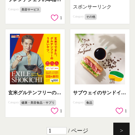
スポンサーリンク
Category
美容サービス
Category
その他
1
玄米グルテンフリーのスーパー麺初回限定割引
サブウェイのサンドイッチとドリップコーヒーのセット提案
Category
Category
健康・美容食品・サプリ
食品
1
1
/ ページ
>