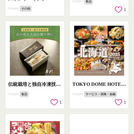
Category
食品
Category
その他
1
伝統栽培と独自冷凍技術を活かした京の筍ギフト
TOKYO DOME HOTEL 3F スーパーダイニング リラッサ 北海道グルメフェア第2弾
Category
Category
食品
サービス・保険・金融
1
1