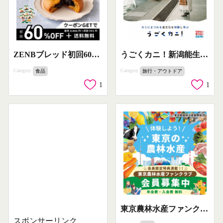
ZENBブレッド初回60%OFF割引販売
うごくカニ！新潟能生漁港カニ食文化体験学習
Category
Category
食品
旅行・アウトドア
1
1
東京農林水産ファンクラブ会員募集：東京の農林水産を体験しよう！
スポンサーリンク