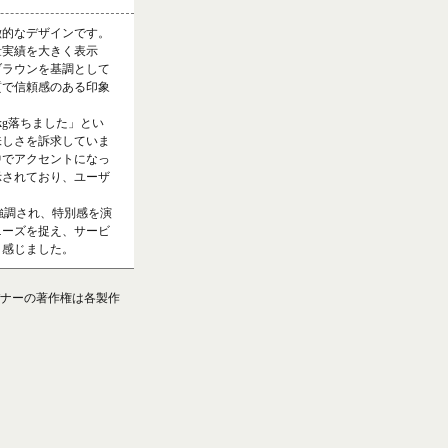
徴的なデザインです。
量実績を大きく表示
ブラウンを基調として
質で信頼感のある印象
kg落ちました」とい
味しさを訴求していま
中でアクセントになっ
示されており、ユーザ
で強調され、特別感を演
ニーズを捉え、サービ
と感じました。
ナーの著作権は各製作