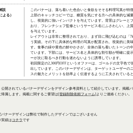
解説
このバナーは、落ち着いた色合いと食欲をそそる料理写真が特
成による）
上部のキャッチコピーでは、糖質を気にする方への具体的な減
し、視覚的に強いインパクトを与えています。背景はグレーと
おり、フレンチシェフ監修というサービス名にふさわしい、上
を与えています。
レイアウトは非常に整理されており、まず目に飛び込むのは「7
う実績。その下に具体的な料理の写真が配置され、視覚的に美
す。食事の緑や黄色の鮮やかさが、全体の落ち着いたトーンの
ています。下部には、サービス名と具体的な割引額が明確に提
ーが次に取るべき行動を迷わないように誘導しています。
初回限定の2,300円OFFというオファーは、ゴールドの文字色
出しています。このバナーデザインは、ターゲットユーザーの
スの魅力とメリットを効率よく伝達するように工夫されている
、公開されているバナーデザインをデザイン参考資料として紹介しています。掲載バ
に帰属します。掲載に関するご要望は
[登録削除依頼フォーム]
よりご連絡ください。
記バナーデザインは弊社で制作したデザインではございません
作実績は
コチラ
です