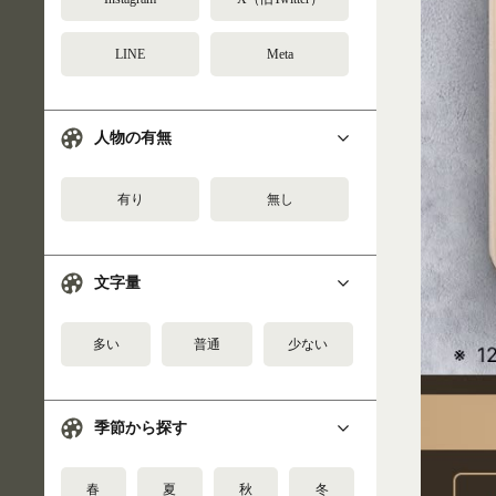
LINE
Meta
人物の有無
有り
無し
文字量
多い
普通
少ない
季節から探す
春
夏
秋
冬