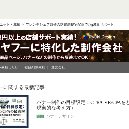
エット・減量
フレンチシェフ監修の糖質調整宅配食で7kg減量サポート
を依頼したい
登録削除依頼
運営会社
ーに関する最新記事
バナー制作の目標設定：CTR/CVR/CPA
現実的な考え方）
バナーデザイン