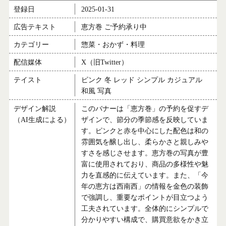
登録日
2025-01-31
広告テキスト
恵方巻 ご予約承り中
カテゴリー
惣菜・おかず・料理
配信媒体
X（旧Twitter）
テイスト
ピンク 冬 レッド シンプル カジュアル
和風 写真
デザイン解説
このバナーは「恵方巻」の予約を促すデ
（AI生成による）
ザインで、節分の季節感を反映していま
す。ピンクと赤を中心にした配色は和の
雰囲気を醸し出し、柔らかさと親しみや
すさを感じさせます。恵方巻の写真が豊
富に使用されており、商品の多様性や魅
力を直感的に伝えています。また、「今
年の恵方は西南西」の情報を金色の装飾
で強調し、重要なポイントが目立つよう
工夫されています。全体的にシンプルで
分かりやすい構成で、購買意欲をかき立