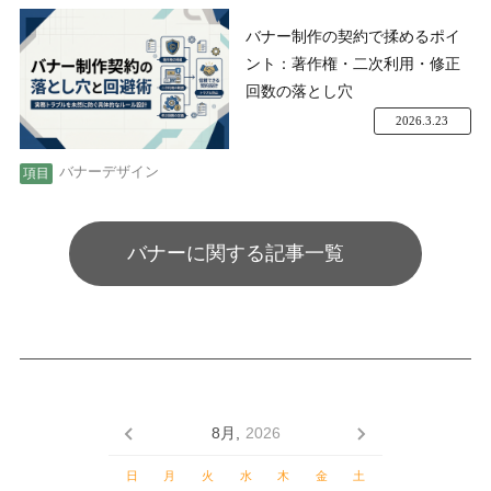
バナー制作の契約で揉めるポイ
ント：著作権・二次利用・修正
回数の落とし穴
2026.3.23
バナーデザイン
バナーに関する記事一覧
8月,
2026
日
月
火
水
木
金
土