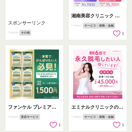
湘南美容クリニック リジュラン注射による肌育
スポンサーリンク
Category
サービス・保険・金融
Category
その他
1
ファンケル プレミアム カロリミット 14日分モニター体験
エミナルクリニックの最短6回で完了する全身医療脱毛
Category
Category
美容サービス
サービス・保険・金融
1
1