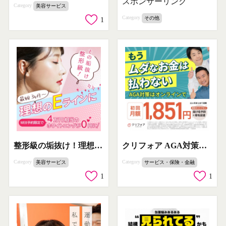
スポンサーリンク
Category
美容サービス
Category
その他
1
整形級の垢抜け！理想のEラインを目指す美容施術
クリフォア AGA対策オンライン診療サービス
Category
Category
美容サービス
サービス・保険・金融
1
1