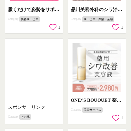
履くだけで姿勢をサポートするYONAMINE整うサンダル
品川美容外科のシワ治療プロモーション
Category
Category
美容サービス
サービス・保険・金融
1
1
ONE\'S BOUQUET 薬用シワ改善美容液
スポンサーリンク
Category
美容サービス
Category
その他
1