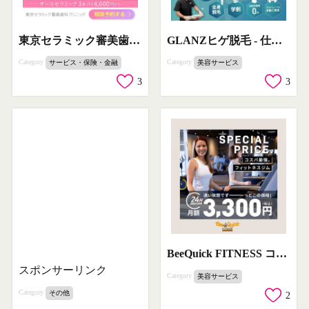
東京セラミック審美歯科の短期で美しい歯を実現する治療
GLANZヒゲ脱毛 - 仕事帰りの30分で手軽にヒゲ脱毛を実現
Category
Category
サービス・保険・金融
美容サービス
3
3
BeeQuick FITNESS コスパ最強フィットネスジム入会プロモーション
スポンサーリンク
Category
美容サービス
Category
その他
2