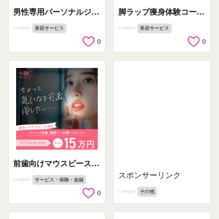
男性専用パーソナルジム EZIL（継続サポート）
脚ラップ痩身体験コース（足のむくみ・セルライト改善施術）
Category
Category
美容サービス
美容サービス
0
0
前歯向けマウスピース矯正（湘南美容クリニック）
スポンサーリンク
Category
サービス・保険・金融
Category
その他
0