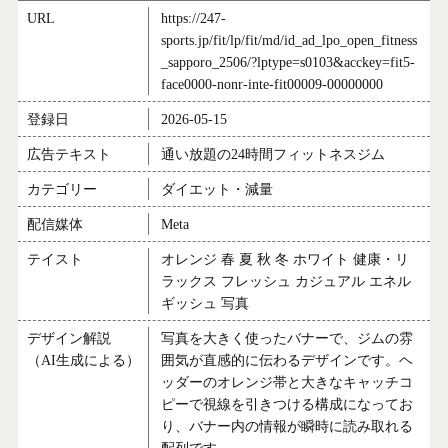
URL
https://247-
sports.jp/fit/lp/fit/md/id_ad_lpo_open_fitness
_sapporo_2506/?lptype=s0103&acckey=fit5-
face0000-nonr-inte-fit00009-00000000
登録日
2026-05-15
広告テキスト
通い放題の24時間フィットネスジム
カテゴリー
ダイエット・減量
配信媒体
Meta
テイスト
オレンジ 春 夏 秋 冬 ホワイト 健康・リ
ラックス フレッシュ カジュアル エネル
ギッシュ 写真
デザイン解説
写真を大きく使ったバナーで、ジムの雰
（AI生成による）
囲気が直感的に伝わるデザインです。ヘ
ッダーのオレンジ帯と大きなキャッチコ
ピーで視線を引きつける構成になってお
り、バナー内の情報が瞬時に読み取れる