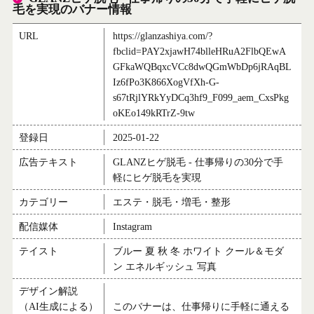
毛を実現のバナー情報
URL
https://glanzashiya.com/?
fbclid=PAY2xjawH74blleHRuA2FlbQEwA
GFkaWQBqxcVCc8dwQGmWbDp6jRAqBL
Iz6fPo3K866XogVfXh-G-
s67tRjlYRkYyDCq3hf9_F099_aem_CxsPkg
oKEo149kRTrZ-9tw
登録日
2025-01-22
広告テキスト
GLANZヒゲ脱毛 - 仕事帰りの30分で手
軽にヒゲ脱毛を実現
カテゴリー
エステ・脱毛・増毛・整形
配信媒体
Instagram
テイスト
ブルー 夏 秋 冬 ホワイト クール＆モダ
ン エネルギッシュ 写真
デザイン解説
（AI生成による）
このバナーは、仕事帰りに手軽に通える