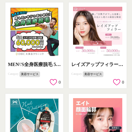
MEN\'S全身医療脱毛 5回コース（ヒゲ・VIO除く）
レイズアップフィラー ほうれい線＆口角リフトアップ施術
Category
Category
美容サービス
美容サービス
0
0