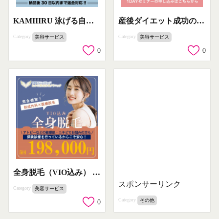
KAMIIIRU 泳げる自然なカスタムウィッグ
産後ダイエット成功のための無料1DAYセミナー
Category
Category
美容サービス
美容サービス
0
0
全身脱毛（VIO込み） × 形成外科医療脱毛
スポンサーリンク
Category
美容サービス
Category
その他
0