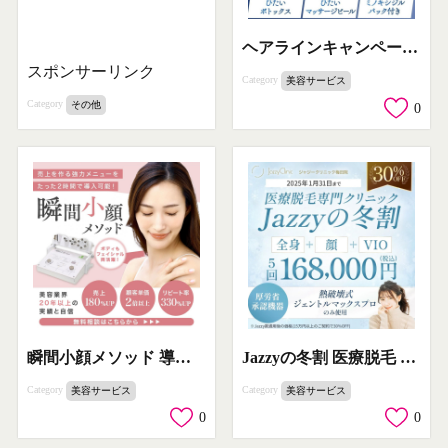
ヘアラインキャンペーン 脱M字男子 一律料金プラン
スポンサーリンク
Category
美容サービス
Category
その他
0
瞬間小顔メソッド 導入機器とフェイシャル施術プログラム
Jazzyの冬割 医療脱毛 全身＋顔＋VIO 5回コース
Category
Category
美容サービス
美容サービス
0
0