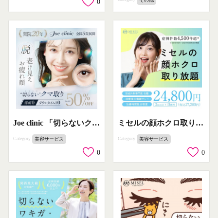
0
Joe clinic 「切らないクマ取り」（老け見え・お疲れ顔を解消する施術）
ミセルの顔ホクロ取り放題
Category
Category
美容サービス
美容サービス
0
0