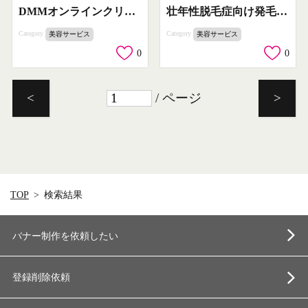
DMMオンラインクリニック 誰にもバレずに薄毛治療
壮年性脱毛症向け発毛剤「リアップX5チャージ」
Category
Category
美容サービス
美容サービス
0
0
/ ページ
<
>
TOP
検索結果
バナー制作を依頼したい
登録削除依頼