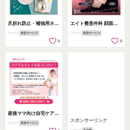
爪折れ防止・補強用ネイルプロテクター
エイト整形外科 顔面輪郭形成
Category
Category
美容サービス
美容サービス
0
0
産後ママ向け自宅ケアプログラム
スポンサーリンク
Category
美容サービス
Category
その他