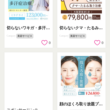
切らないワキガ・多汗症治療（ミラドライ）
切らないクマ・たるみ取り治療
Category
Category
美容サービス
美容サービス
0
0
顔のほくろ取り放題プラン
スポンサーリンク