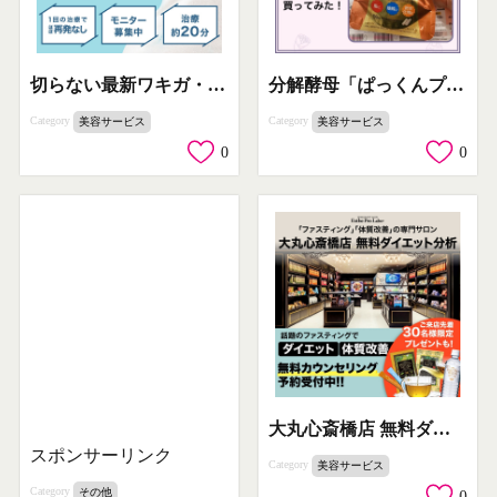
切らない最新ワキガ・多汗症治療「ビューホット」
分解酵母「ぱっくんプレミアム」パックマン限定コラボ版
Category
Category
美容サービス
美容サービス
0
0
大丸心斎橋店 無料ダイエット分析 & ファスティング体質改善カウンセリング
スポンサーリンク
Category
美容サービス
Category
その他
0