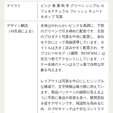
テイスト
ピンク 春 夏 秋 冬 グリーン シンプル カ
フェ＆ナチュラル フレッシュ キュート
＆ポップ 写真
デザイン解説
全体はやわらかいピンクを基調に、下部
（AI生成による）
のグリーンで引き締めた配色です。主役
のプロダクト写真を中央に配置し、余白
を十分にとって視線誘導しています。タ
イトルは大きく読みやすく配置され、サ
ブコピーやタグ（1週間、RENEWAL）は
目立つ色でアクセントにしています。バ
ナー全体のトーンはカフェ風で自然な印
象を与えます。
レイアウトは写真を中心にしたシンプル
な構成で、文字情報は最小限に抑えてい
ます。商品パッケージの細部が見えるよ
うに手前に食品や容器を並べ、購買意欲
を促すデザインです。視認性を高めるた
め、ロゴやキャッチは十分なコントラス