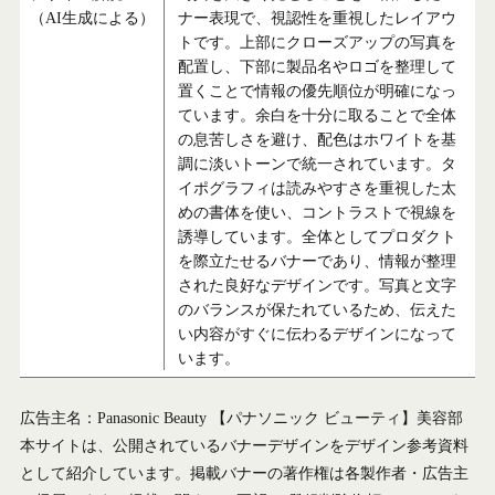
（AI生成による）
ナー表現で、視認性を重視したレイアウ
トです。上部にクローズアップの写真を
配置し、下部に製品名やロゴを整理して
置くことで情報の優先順位が明確になっ
ています。余白を十分に取ることで全体
の息苦しさを避け、配色はホワイトを基
調に淡いトーンで統一されています。タ
イポグラフィは読みやすさを重視した太
めの書体を使い、コントラストで視線を
誘導しています。全体としてプロダクト
を際立たせるバナーであり、情報が整理
された良好なデザインです。写真と文字
のバランスが保たれているため、伝えた
い内容がすぐに伝わるデザインになって
います。
広告主名：Panasonic Beauty 【パナソニック ビューティ】美容部
本サイトは、公開されているバナーデザインをデザイン参考資料
として紹介しています。掲載バナーの著作権は各製作者・広告主