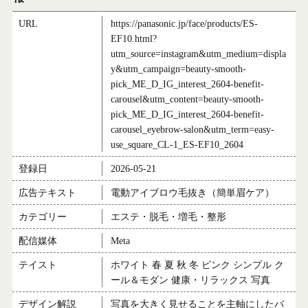
URL
https://panasonic.jp/face/products/ES-
EF10.html?
utm_source=instagram&utm_medium=displa
y&utm_campaign=beauty-smooth-
pick_ME_D_IG_interest_2604-benefit-
carousel&utm_content=beauty-smooth-
pick_ME_D_IG_interest_2604-benefit-
carousel_eyebrow-salon&utm_term=easy-
use_square_CL-1_ES-EF10_2604
登録日
2026-05-21
広告テキスト
電動アイブロウ毛抜き（簡単眉ケア）
カテゴリー
エステ・脱毛・増毛・整形
配信媒体
Meta
テイスト
ホワイト 春 夏 秋 冬 ピンク シンプル ク
ール＆モダン 健康・リラックス 写真
デザイン解説
写真を大きく見せることを主軸にしたバ