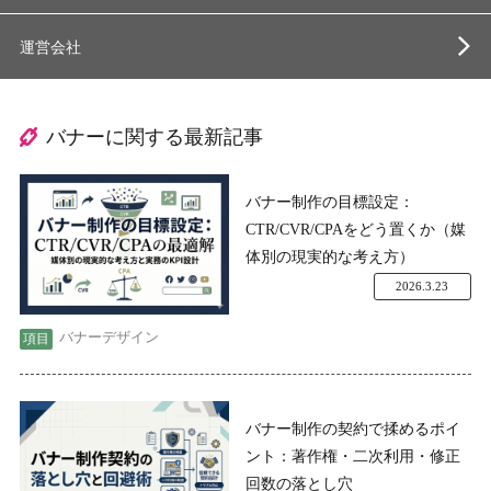
運営会社
バナーに関する最新記事
バナー制作の目標設定：
CTR/CVR/CPAをどう置くか（媒
体別の現実的な考え方）
2026.3.23
バナーデザイン
バナー制作の契約で揉めるポイ
ント：著作権・二次利用・修正
回数の落とし穴