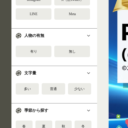
LINE
Meta
人物の有無
有り
無し
文字量
多い
普通
少ない
季節から探す
春
夏
秋
冬