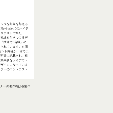
ッシュな印象を与える
tation 5のハイテ
＆リポストで当た
、視線を引きつけるデ
「抽選で3名様」の
出されています。右側
プレゼント内容が一目で伝
が明確に記載され、視
も効果的なレイアウト
デザインになっていま
カラーのコントラスト
。
ナーの著作権は各製作