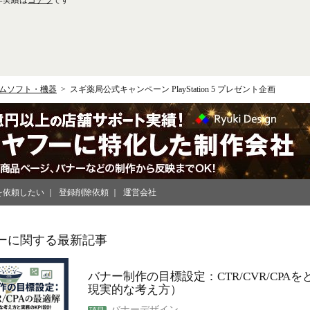
作実績は
コチラ
です
ムソフト・機器
スギ薬局公式キャンペーン PlayStation 5 プレゼント企画
を依頼したい
登録削除依頼
運営会社
ーに関する最新記事
バナー制作の目標設定：CTR/CVR/CPA
現実的な考え方）
バナーデザイン