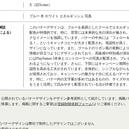
X（旧Twitter）
ブルー 冬 ホワイト エネルギッシュ 写真
解説
このバナーデザインは、ブルーを基調としたクールでエネルギ
成による）
配色が特徴的です。特に、背景には未来的な光の演出が施され、PlayS
クなイメージを強調しています。バナーの中央には「フォロー
る！」というキャッチコピーが大きく配置され、視認性が高く
ザインになっています。また、ゴールドのリボン風の装飾により
情報が目立つようにデザインされており、高級感や特別感が演
にはPlayStation 5本体とコントローラーの写真が配置され、
わるようになっています。さらに、下部にはキャンペーン期間
認性を高める工夫がされています。全体的に、シンプルながら
が採用されており、キャンペーンの魅力を十分に伝えるバナー
す。特に、バナー内の文字量が多めではあるものの、サイズや
をうまく活用して読みやすく配置されている点が評価できます
、公開されているバナーデザインをデザイン参考資料として紹介しています。掲載バ
に帰属します。掲載に関するご要望は
[登録削除依頼フォーム]
よりご連絡ください。
記バナーデザインは弊社で制作したデザインではございません