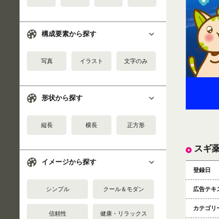
構成要素から探す
写真
イラスト
文字のみ
形状から探す
縦長
横長
正方形
スギ薬
イメージから探す
登録日
シンプル
クール＆モダン
広告テキ
カテゴリ
信頼性
健康・リラックス