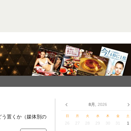
8月,
2026
をどう置くか（媒体別の
日
月
火
水
木
金
土
26
27
28
29
30
31
1