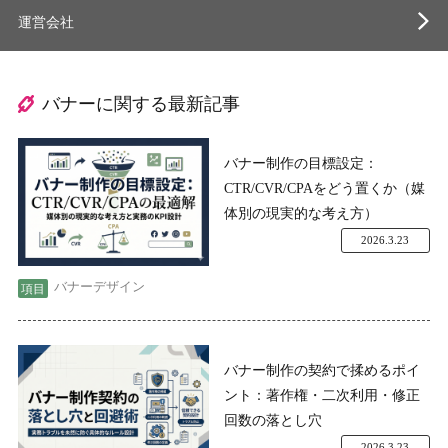
運営会社
バナーに関する最新記事
バナー制作の目標設定：
CTR/CVR/CPAをどう置くか（媒
体別の現実的な考え方）
2026.3.23
バナーデザイン
バナー制作の契約で揉めるポイ
ント：著作権・二次利用・修正
回数の落とし穴
2026.3.23