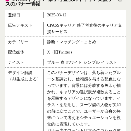
スのバナー情報
登録日
2025-03-12
広告テキスト
CPASSキャリア 修了考査後のキャリア支
援サービス
カテゴリー
診断・マッチング・まとめ
配信媒体
X（旧Twitter）
テイスト
ブルー 春 ホワイト シンプル イラスト
デザイン解説
このバナーデザインは、落ち着いたブル
（AI生成による）
ーを基調とし、信頼感を与える配色にな
っています。背景には分岐する矢印が描
かれ、キャリアの選択肢が複数あること
を示唆するデザインになっています。イ
ラストを活用し、スーツ姿の人物が矢印
の前に立つことで、ユーザーが自身の将
来について考えるシチュエーションを視
覚的に表現しています。
バナー内のフォントは太めのゴシック体