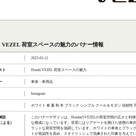
da VEZEL 荷室スペースの魅力のバナー情報
2025-03-12
スト
Honda VEZEL 荷室スペースの魅力
ー
車体・車用品
Instagram
ホワイト 春 夏 秋 冬 ブラック シンプル クール＆モダン 信頼性 
解説
このバナーデザインは、HondaのVEZELの荷室空間の広さと利
成による）
な構成になっています。背景にはリアゲートを開けた状態の車
ラットな荷室空間を強調しています。ホワイトの車体とブラッ
トが視認性を高め、スタイリッシュで洗練された印象を与えて