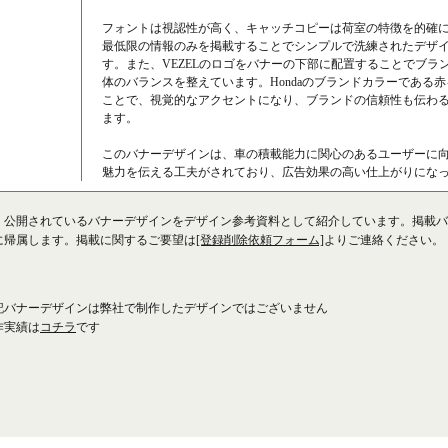
フォントは視認性が高く、キャッチコピーは荷室の特徴を的確
最低限の情報のみを掲載することでシンプルで洗練されたデザ
す。また、VEZELのロゴをバナーの下部に配置することでブラ
体のバランスを整えています。Hondaのブランドカラーである
ことで、視覚的なアクセントになり、ブランドの信頼性も伝わ
ます。
このバナーデザインは、車の積載能力に関心のあるユーザーに
魅力を伝える工夫がされており、広告効果の高い仕上がりにな
、公開されているバナーデザインをデザイン参考資料として紹介しています。掲載バ
に帰属します。掲載に関するご要望は
[登録削除依頼フォーム]
よりご連絡ください。
記バナーデザインは弊社で制作したデザインではございません
作実績は
コチラ
です