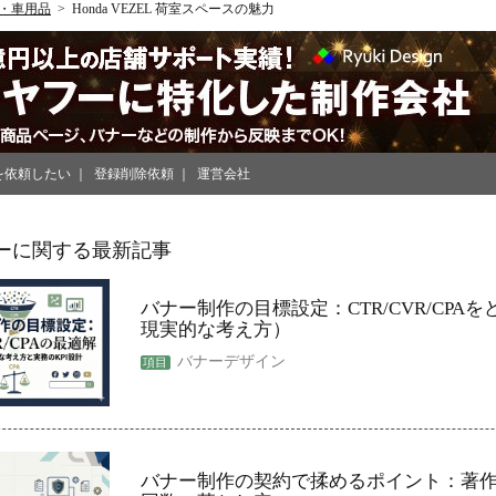
・車用品
Honda VEZEL 荷室スペースの魅力
を依頼したい
登録削除依頼
運営会社
ーに関する最新記事
バナー制作の目標設定：CTR/CVR/CPA
現実的な考え方）
バナーデザイン
バナー制作の契約で揉めるポイント：著