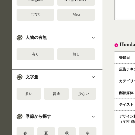
LINE
Meta
人物の有無
Hon
有り
無し
登録日
広告テキ
文字量
カテゴリ
配信媒体
多い
普通
少ない
テイスト
デザイン
季節から探す
（AI生
春
夏
秋
冬