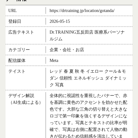
URL
https://drtraining.jp/location/gotanda/
登録日
2026-05-15
広告テキスト
Dr.TRAINING五反田店 医療系パーソナ
ルジム
カテゴリー
企業・会社・お店
配信媒体
Meta
テイスト
レッド 春 夏 秋 冬 イエロー クール＆モ
ダン 信頼性 エネルギッシュ ダイナミッ
ク 写真
デザイン解説
全体的に視認性を重視したバナーで、赤
（AI生成による）
を基調に黄色のアクセントを効かせた配
色です。大胆な三角の切り替えと大きな
ロゴで第一印象を強くするデザインにな
っています。写真とテキストの比率が明
確で、写真は右側に配置されて人物の動
きが伝わるため信頼感を演出していま