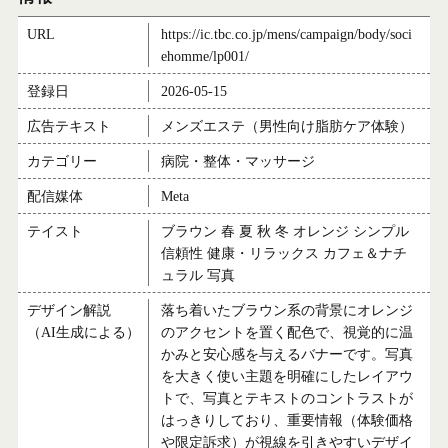
URL
https://ic.tbc.co.jp/mens/campaign/body/soci
ehomme/lp001/
登録日
2026-05-15
広告テキスト
メンズエステ（男性向け脂肪ケア体験）
カテゴリー
病院・整体・マッサージ
配信媒体
Meta
テイスト
ブラウン 春 夏 秋 冬 オレンジ シンプル
信頼性 健康・リラックス カフェ＆ナチ
ュラル 写真
デザイン解説
落ち着いたブラウン系の背景にオレンジ
（AI生成による）
のアクセントを置く配色で、視覚的に温
かみと安心感を与えるバナーです。写真
を大きく使い主題を明確にしたレイアウ
トで、写真とテキストのコントラストが
はっきりしており、重要情報（体験価格
や限定訴求）が視線を引きやすいデザイ