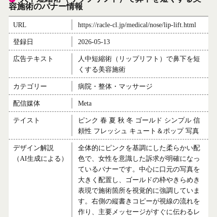
容施術のバナー情報
URL
https://racle-cl.jp/medical/nose/lip-lift.html
登録日
2026-05-13
広告テキスト
人中短縮術（リップリフト）で鼻下を短
くする美容施術
カテゴリー
病院・整体・マッサージ
配信媒体
Meta
テイスト
ピンク 春 夏 秋 冬 ゴールド シンプル 信
頼性 フレッシュ キュート＆ポップ 写真
デザイン解説
全体的にピンクを基調にした柔らかい配
（AI生成による）
色で、女性を意識した訴求が明確になっ
ているバナーです。中心に口元の写真を
大きく配置し、ゴールドの枠やきらめき
表現で施術箇所を視覚的に強調していま
す。右側の縦書きコピーが視線の流れを
作り、主要メッセージがすぐに伝わるレ