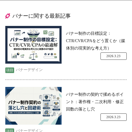
バナーに関する最新記事
バナー制作の目標設定：
CTR/CVR/CPAをどう置くか（媒
体別の現実的な考え方）
2026.3.23
バナーデザイン
バナー制作の契約で揉めるポイ
ント：著作権・二次利用・修正
回数の落とし穴
2026.3.23
バナーデザイン