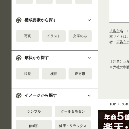
構成要素から探す
広告主名：+t
写真
イラスト
文字のみ
本サイトは
者・広告主
形状から探す
【注意】上
※弊社の制
縦長
横長
正方形
イメージから探す
TOP
スキ
シンプル
クール＆モダン
信頼性
健康・リラックス