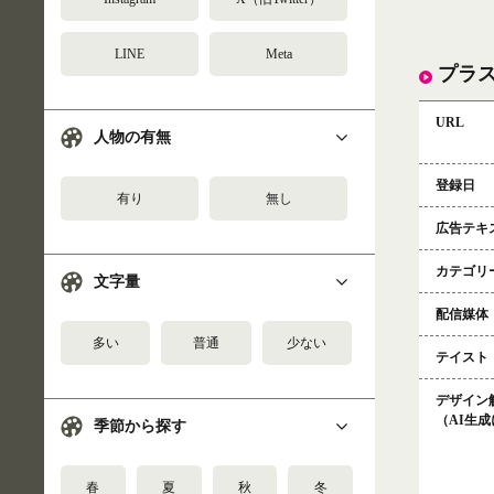
LINE
Meta
プラ
URL
人物の有無
登録日
有り
無し
広告テキ
カテゴリ
文字量
配信媒体
多い
普通
少ない
テイスト
デザイン
（AI生
季節から探す
春
夏
秋
冬