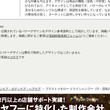
かな印象を与えます。デザインは商品の機能（湿気・汗対策）
がされており、アイキャッチとしても有効です。バナーのレイ
見せるためのシンプルな構成で、視認性を確保しています。な
の整合性が高く、ターゲットに訴求しやすい作りになっていま
mr
、公開されているバナーデザインをデザイン参考資料として紹介しています。掲載バ
に帰属します。掲載に関するご要望は
[登録削除依頼フォーム]
よりご連絡ください。
記バナーデザインは弊社で制作したデザインではございません
作実績は
コチラ
です
ンケア・ボディケア・ヘアケア
プラストゥモロー ドライシャンプー（汗・湿気