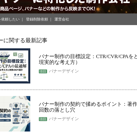
を依頼したい
登録削除依頼
運営会社
ーに関する最新記事
バナー制作の目標設定：CTR/CVR/CPA
現実的な考え方）
バナーデザイン
バナー制作の契約で揉めるポイント：著
回数の落とし穴
バナーデザイン