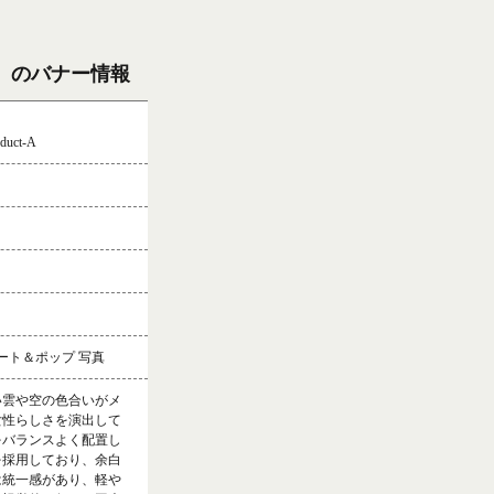
）のバナー情報
duct-A
ュート＆ポップ 写真
い雲や空の色合いがメ
女性らしさを演出して
をバランスよく配置し
を採用しており、余白
は統一感があり、軽や