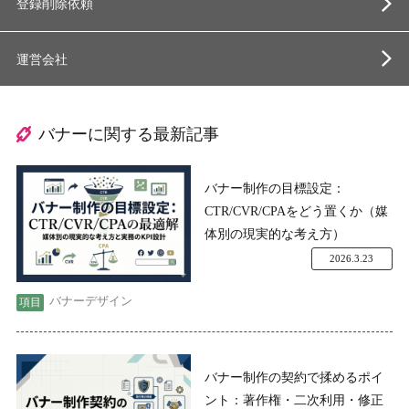
登録削除依頼
運営会社
バナーに関する最新記事
バナー制作の目標設定：
CTR/CVR/CPAをどう置くか（媒
体別の現実的な考え方）
2026.3.23
バナーデザイン
バナー制作の契約で揉めるポイ
ント：著作権・二次利用・修正