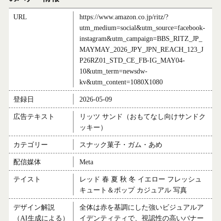
URL
https://www.amazon.co.jp/ritz/?
utm_medium=social&utm_source=facebook-
instagram&utm_campaign=BBS_RITZ_JP_
MAYMAY_2026_JPY_JPN_REACH_123_J
P26RZ01_STD_CE_FB-IG_MAY04-
10&utm_term=newsdw-
kv&utm_content=1080X1080
登録日
2026-05-09
広告テキスト
リッツ サンド（おもてなし向けサンドク
ッキー）
カテゴリー
スナック菓子・ガム・あめ
配信媒体
Meta
テイスト
レッド 春 夏 秋 冬 イエロー フレッシュ
キュート＆ポップ カジュアル 写真
デザイン解説
全体は赤を基調にした強いビジュアルア
（AI生成による）
イデンティティで、視認性の高いバナー