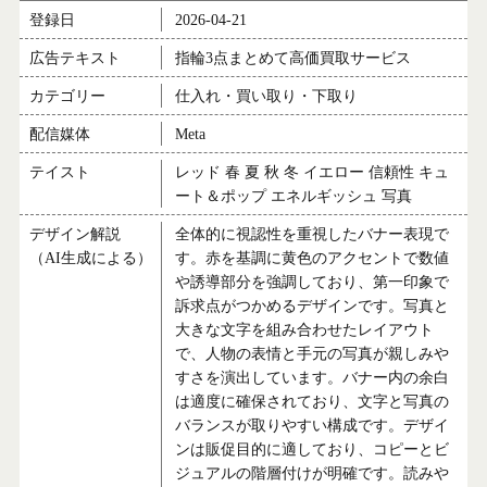
登録日
2026-04-21
広告テキスト
指輪3点まとめて高価買取サービス
カテゴリー
仕入れ・買い取り・下取り
配信媒体
Meta
テイスト
レッド 春 夏 秋 冬 イエロー 信頼性 キュ
ート＆ポップ エネルギッシュ 写真
デザイン解説
全体的に視認性を重視したバナー表現で
（AI生成による）
す。赤を基調に黄色のアクセントで数値
や誘導部分を強調しており、第一印象で
訴求点がつかめるデザインです。写真と
大きな文字を組み合わせたレイアウト
で、人物の表情と手元の写真が親しみや
すさを演出しています。バナー内の余白
は適度に確保されており、文字と写真の
バランスが取りやすい構成です。デザイ
ンは販促目的に適しており、コピーとビ
ジュアルの階層付けが明確です。読みや