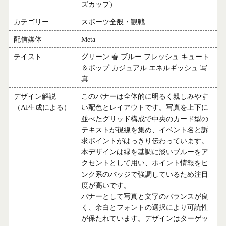
ズカップ）
カテゴリー
スポーツ全般・観戦
配信媒体
Meta
テイスト
グリーン 春 ブルー フレッシュ キュート
＆ポップ カジュアル エネルギッシュ 写
真
デザイン解説
このバナーは全体的に明るく親しみやす
（AI生成による）
い配色とレイアウトです。写真を上下に
並べたグリッド構成で中央のカード型の
テキストが視線を集め、イベント名と訴
求ポイントがはっきり伝わっています。
本デザインは緑を基調に淡いブルーをア
クセントとして用い、ポイント情報をピ
ンク系のバッジで強調しているため注目
度が高いです。
バナーとして写真と文字のバランスが良
く、余白とフォントの選択により可読性
が保たれています。デザインはターゲッ