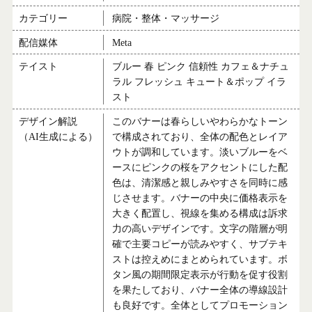
カテゴリー
病院・整体・マッサージ
配信媒体
Meta
テイスト
ブルー 春 ピンク 信頼性 カフェ＆ナチュ
ラル フレッシュ キュート＆ポップ イラ
スト
デザイン解説
このバナーは春らしいやわらかなトーン
（AI生成による）
で構成されており、全体の配色とレイア
ウトが調和しています。淡いブルーをベ
ースにピンクの桜をアクセントにした配
色は、清潔感と親しみやすさを同時に感
じさせます。バナーの中央に価格表示を
大きく配置し、視線を集める構成は訴求
力の高いデザインです。文字の階層が明
確で主要コピーが読みやすく、サブテキ
ストは控えめにまとめられています。ボ
タン風の期間限定表示が行動を促す役割
を果たしており、バナー全体の導線設計
も良好です。全体としてプロモーション