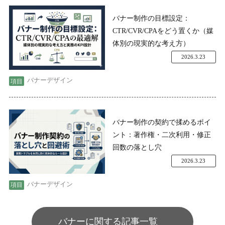
バナー制作の目標設定：
CTR/CVR/CPAをどう置くか（媒
体別の現実的な考え方）
2026.3.23
バナーデザイン
バナー制作の契約で揉めるポイ
ント：著作権・二次利用・修正
回数の落とし穴
2026.3.23
バナーデザイン
バナーに関する記事一覧