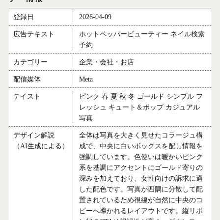
登録日
2026-04-09
広告テキスト
ホットペッパービューティー ネイル検索
予約
カテゴリー
企業・会社・お店
配信媒体
Meta
テイスト
ピンク 春 夏 秋 冬 ゴールド シンプル フ
レッシュ キュート＆ポップ カジュアル
写真
デザイン解説
全体は写真を大きく見せたコラージュ構
（AI生成による）
成で、中央に白いボックスを配し情報を
強調しています。色使いは暖かいピンク
系を基調にアクセントにゴールド寄りの
深みを加えており、女性向けの訴求に適
した配色です。写真が四隅に分散して配
置されているため視線が自然に中央のコ
ピーへ導かれるレイアウトです。縦リボ