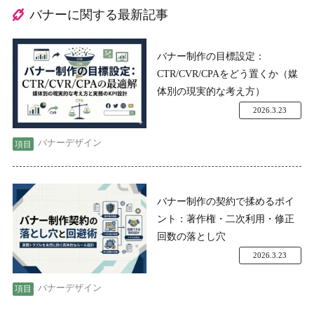
バナーに関する最新記事
バナー制作の目標設定：
CTR/CVR/CPAをどう置くか（媒
体別の現実的な考え方）
2026.3.23
バナーデザイン
バナー制作の契約で揉めるポイ
ント：著作権・二次利用・修正
回数の落とし穴
2026.3.23
バナーデザイン