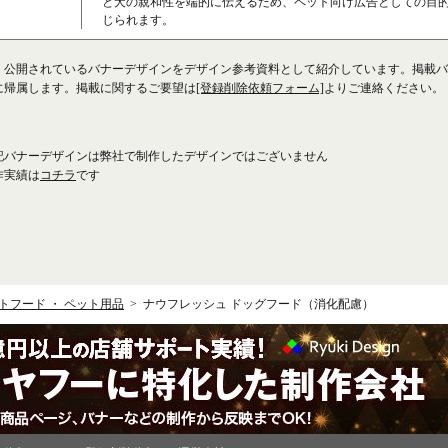
と犬の親和性を端的に伝えるため、ペット向け広告としての目
じられます。
、公開されているバナーデザインをデザイン参考資料として紹介しています。掲載バ
に帰属します。掲載に関するご要望は
[登録削除依頼フォーム]
よりご連絡ください。
記バナーデザインは弊社で制作したデザインではございません
作実績は
コチラ
です
トフード ・ ペット用品
ナウフレッシュ ドッグフード（消化配慮）