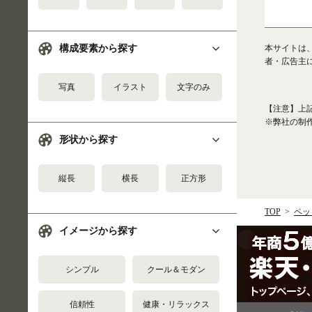
本サイトは
構成要素から探す
者・広告主
写真
イラスト
文字のみ
【注意】上
※弊社の制
形状から探す
縦長
横長
正方形
TOP
ペッ
イメージから探す
シンプル
クール＆モダン
信頼性
健康・リラックス