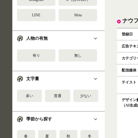
LINE
Meta
ナウ
登録日
人物の有無
広告テキ
有り
無し
カテゴリ
配信媒体
文字量
テイスト
多い
普通
少ない
デザイン
（AI生
季節から探す
春
夏
秋
冬