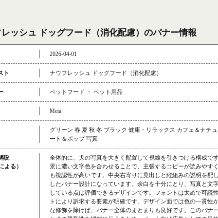
フレッシュ ドッグフード（消化配慮）のバナー情報
2026-04-01
スト
ナウフレッシュ ドッグフード（消化配慮）
ー
ペットフード ・ ペット用品
Meta
グリーン 春 夏 秋 冬 ブラック 健康・リラックス カフェ＆ナチ
ート＆ポップ 写真
解説
全体的に、犬の写真を大きく配置して視線を引きつける構成で
成による）
景に濃い文字色を合わせることで、主張するコピーが読みやす
も視認性が高いです。中央右寄りに見出しと縦組みの説明を配
したバナー設計になっています。余白を十分にとり、写真と文
している点は評価できるデザインです。フォントは太めで可読
トにより訴求する要素が明確です。デザイン面では色の一貫性
な修飾を除けば、バナー全体のまとまりも良好です。このバナ