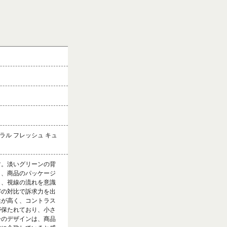
ュラル フレッシュ キュ
す。淡いグリーンの背
く、商品のパッケージ
し、視線の流れを意識
字の対比で訴求力を出
性が高く、コントラス
が保たれており、小さ
ーのデザインは、商品