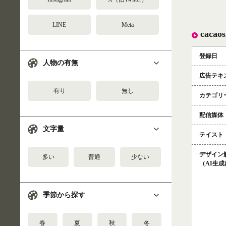
LINE
Meta
cac
登録日
人物の有無
広告テキ
有り
無し
カテゴリ
配信媒体
文字量
テイスト
デザイン
多い
普通
少ない
（AI生
季節から探す
春
夏
秋
冬