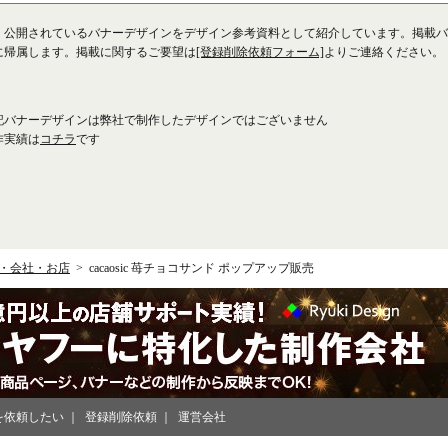
、公開されているバナーデザインをデザイン参考資料として紹介しています。掲載バ
に帰属します。掲載に関するご要望は
[登録削除依頼フォーム]
よりご連絡ください。
記バナーデザインは弊社で制作したデザインではございません
作実績は
コチラ
です
・会社・お店
cacaosic 苺チョコサンド ポップアップ販売
を依頼したい
登録削除依頼
運営会社