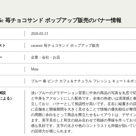
aosic 苺チョコサンド ポップアップ販売のバナー情報
2026-03-13
スト
cacaosic 苺チョコサンド ポップアップ販売
ー
企業・会社・お店
Meta
ブルー 春 ピンク カフェ＆ナチュラル フレッシュ キュート＆ポ
解説
淡いブルーのグラデーション背景に中央の商品の写真を丸窓で
成による）
と中身をアクセントにした配色です。全体の色使いは清潔感と
立しており、バナーとして視認性が高いです。左右に縦書きの
に店舗名と開催期間を大きく見せることで情報の優先順位が整
の周囲に余白をとって商品を際立たせるレイアウトは、デザイ
ます。英字見出しと和文の組み合わせで視線の導線を作ってお
感も良好です。文字の太さや色のコントラストも抑揚が効いて
の説得力が感じられます。