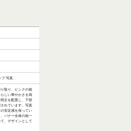
ップ 写真
切り取り、ピンクの箱
春らしい華やかさを両
説明文を配置し、下部
理されています。写真
ンの安定感を保ってい
り、バナー全体の統一
いて、デザインとして