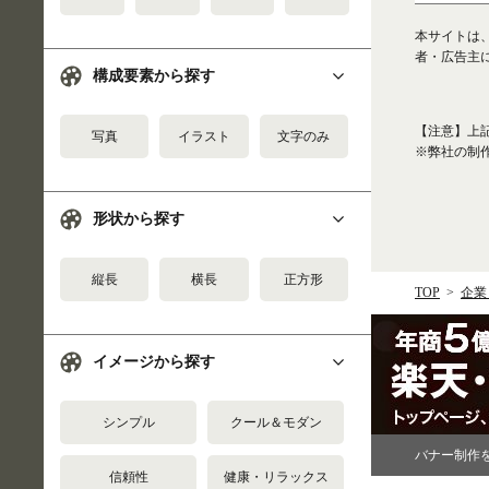
本サイトは
者・広告主
構成要素から探す
【注意】上
写真
イラスト
文字のみ
※弊社の制
形状から探す
縦長
横長
正方形
TOP
企業
イメージから探す
シンプル
クール＆モダン
バナー制作
信頼性
健康・リラックス