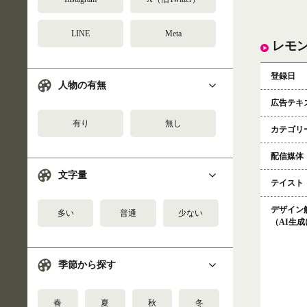
LINE
Meta
レモ
登録日
人物の有無
広告テキ
有り
無し
カテゴリ
配信媒体
文字量
テイスト
デザイン
多い
普通
少ない
（AI生
季節から探す
春
夏
秋
冬