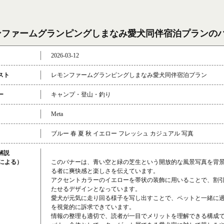
ンファームグランピングしまなみ愛犬同伴宿泊プランの
2026-03-12
スト
レモンファームグランピングしまなみ愛犬同伴宿泊プラン
ー
キャンプ・登山・釣り
Meta
ブルー 春 夏 秋 イエロー フレッシュ カジュアル 写真
解説
成による）
このバナーは、青い空と緑の芝生という開放的な風景写真を背
る者に爽快感と楽しさを伝えています。
アクセントカラーのイエローを帯状の装飾に用いることで、割
たせるデザインとなっています。
愛犬が元気に走り回る様子を写し出すことで、ペットと一緒に
を視覚的に訴求できています。
情報の整理も適切で、読者が一目でメリットを理解できる構成