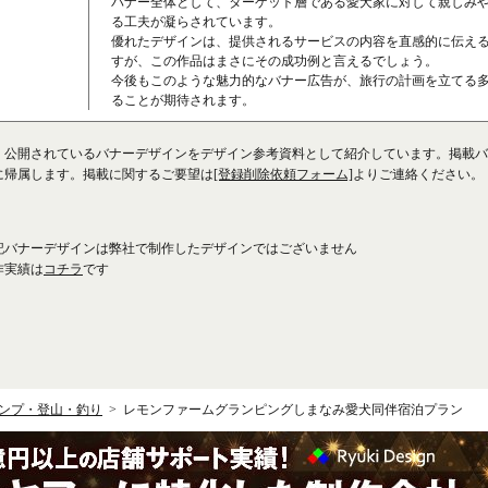
バナー全体として、ターゲット層である愛犬家に対して親しみ
る工夫が凝らされています。
優れたデザインは、提供されるサービスの内容を直感的に伝え
すが、この作品はまさにその成功例と言えるでしょう。
今後もこのような魅力的なバナー広告が、旅行の計画を立てる
ることが期待されます。
、公開されているバナーデザインをデザイン参考資料として紹介しています。掲載バ
に帰属します。掲載に関するご要望は
[登録削除依頼フォーム]
よりご連絡ください。
記バナーデザインは弊社で制作したデザインではございません
作実績は
コチラ
です
ンプ・登山・釣り
レモンファームグランピングしまなみ愛犬同伴宿泊プラン