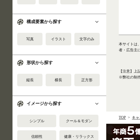
構成要素から探す
写真
イラスト
文字のみ
本サイトは
者・広告主
形状から探す
【注意】上
※弊社の制
縦長
横長
正方形
イメージから探す
TOP
キャ
シンプル
クール＆モダン
信頼性
健康・リラックス