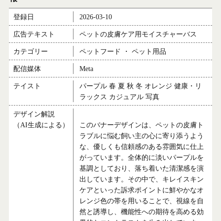
登録日
2026-03-10
広告テキスト
ペットの皮膚ケア用モイスチャーバス
カテゴリー
ペットフード ・ ペット用品
配信媒体
Meta
テイスト
パープル 春 夏 秋 冬 オレンジ 健康・リ
ラックス カジュアル 写真
デザイン解説
（AI生成による）
このバナーデザインは、ペットの皮膚ト
ラブルに悩む飼い主の心に寄り添うよう
な、優しくも信頼感のある雰囲気に仕上
がっています。全体的に淡いパープルを
基調としており、落ち着いた清潔感を演
出しています。その中で、キレイスキン
ケアといった訴求ポイントに鮮やかなオ
レンジ色の帯を用いることで、視線を自
然と誘導し、機能性への期待を高める効