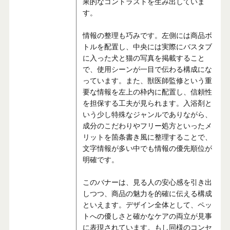
果的なコントラストを生み出していま
す。
情報の整理も巧みです。左側には商品ボ
トルを配置し、中央には実際にバスタブ
に入った犬と猫の写真を掲載すること
で、使用シーンが一目で伝わる構成にな
っています。また、獣医師監修という重
要な情報を左上の枠内に配置し、信頼性
を担保する工夫が見られます。入浴剤と
いう少し特殊なジャンルでありながら、
成分のこだわりやフリー処方といったメ
リットを箇条書き風に整理することで、
文字情報が多い中でも情報の優先順位が
明確です。
このバナーは、見る人の安心感を引き出
しつつ、商品の魅力を的確に伝える構成
といえます。デザイン全体として、ペッ
トへの優しさと確かなケアの両立が見事
に表現されています。もし同様のコンセ