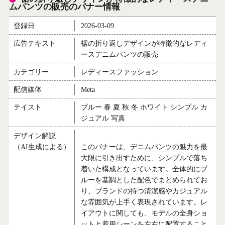
ムパンツの販売のバナー情報
登録日
2026-03-09
広告テキスト
裾の折り返しデザインが特徴的なレディ
ースデニムパンツの販売
カテゴリー
レディースファッション
配信媒体
Meta
テイスト
ブルー 春 夏 秋 冬 ホワイト シンプル カ
ジュアル 写真
デザイン解説
（AI生成による）
このバナーは、デニムパンツの魅力を最
大限に引き出すために、シンプルで落ち
着いた構成となっています。全体的にブ
ルーを基調とした配色でまとめられてお
り、ブランドの持つ清潔感やカジュアル
な雰囲気が上手く表現されています。レ
イアウトに関しても、モデルの全身ショ
ットと着用シーンを左右に配置すること