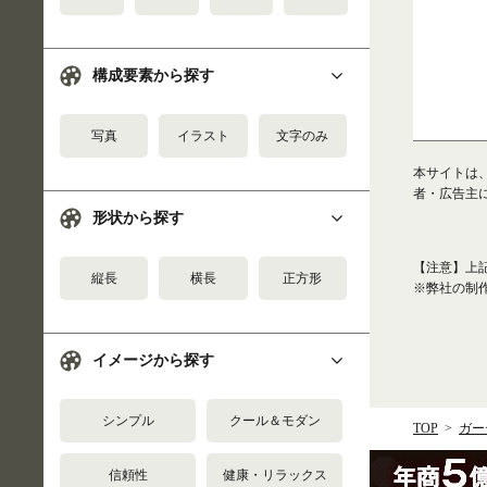
構成要素から探す
写真
イラスト
文字のみ
本サイトは
者・広告主
形状から探す
【注意】上
縦長
横長
正方形
※弊社の制
イメージから探す
シンプル
クール＆モダン
TOP
ガー
信頼性
健康・リラックス