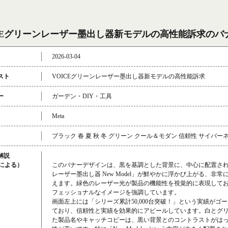
ICEグリーンレーザー墨出し器新モデルの高性能訴求のバ
2026-03-04
スト
VOICEグリーンレーザー墨出し器新モデルの高性能訴求
ー
ガーデン・DIY・工具
Meta
ブラック 春 夏 秋 冬 グリーン クール＆モダン 信頼性 サイバー
解説
成による）
このバナーデザインは、黒を基調とした背景に、中心に配置された
レーザー墨出し器 New Model」が鮮やかに浮かび上がる、非
えます。緑色のレーザー光が製品の機能性を視覚的に表現して
フェッショナルなイメージを強調しています。
画面左上には「シリーズ累計50,000台突破！」という実績がゴ
ており、信頼性と実績を効果的にアピールしています。白とグ
た製品名やキャッチコピーは、黒い背景とのコントラストがは