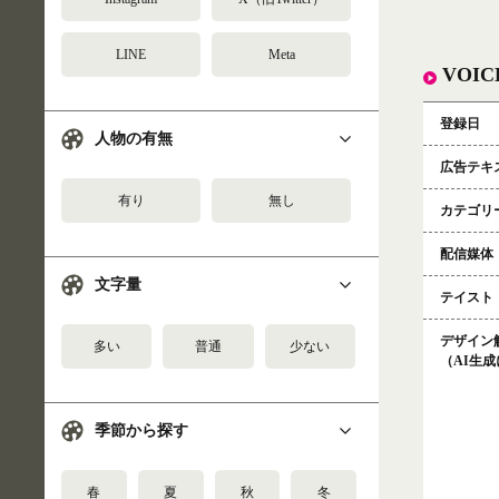
LINE
Meta
VO
登録日
人物の有無
広告テキ
有り
無し
カテゴリ
配信媒体
文字量
テイスト
デザイン
多い
普通
少ない
（AI生
季節から探す
春
夏
秋
冬