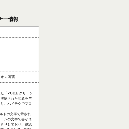
ナー情報
ネオン 写真
「VOICE グリーン
常に洗練された印象を与
おり、ハイテクでプロ
ールドの文字で示され
リーンの文字で書かれ
っきりしており、視認