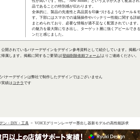
性が高いです。特に「New Model」という文字が大きく配置さ
品であることの特別感が伝わります。
全体的に、製品の先進性と高品質を印象づけるようなクール＆
す。下部にはスマホでの遠隔操作やバッテリー性能に関する詳
まとめられており、必要な情報が過不足なく配置されています
の魅力を最大限に引き出し、ターゲット層に強くアピールでき
ンだと感じました。
、公開されているバナーデザインをデザイン参考資料として紹介しています。掲載バ
に帰属します。掲載に関するご要望は
[登録削除依頼フォーム]
よりご連絡ください。
記バナーデザインは弊社で制作したデザインではございません
作実績は
コチラ
です
デン・DIY・工具
VOICEグリーンレーザー墨出し器新モデルの高性能訴求