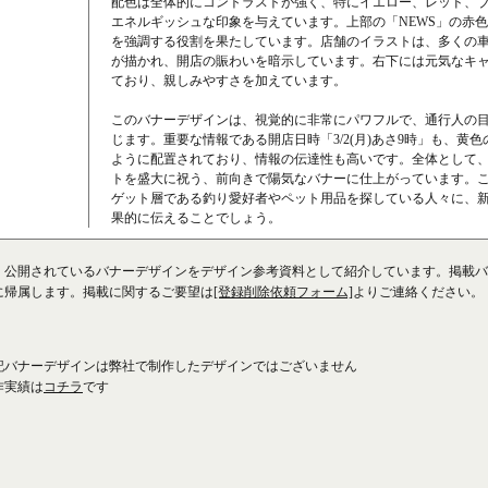
配色は全体的にコントラストが強く、特にイエロー、レッド、
エネルギッシュな印象を与えています。上部の「NEWS」の赤
を強調する役割を果たしています。店舗のイラストは、多くの
が描かれ、開店の賑わいを暗示しています。右下には元気なキ
ており、親しみやすさを加えています。
このバナーデザインは、視覚的に非常にパワフルで、通行人の
じます。重要な情報である開店日時「3/2(月)あさ9時」も、黄
ように配置されており、情報の伝達性も高いです。全体として
トを盛大に祝う、前向きで陽気なバナーに仕上がっています。
ゲット層である釣り愛好者やペット用品を探している人々に、
果的に伝えることでしょう。
、公開されているバナーデザインをデザイン参考資料として紹介しています。掲載バ
に帰属します。掲載に関するご要望は
[登録削除依頼フォーム]
よりご連絡ください。
記バナーデザインは弊社で制作したデザインではございません
作実績は
コチラ
です