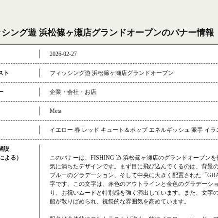
ッシング遊 浜松篠ヶ瀬店グランドオープンのバナー情報
2026-02-27
スト
フィッシング遊 浜松篠ヶ瀬店グランドオープン
ー
企業・会社・お店
Meta
イエロー 春 レッド キュート＆ポップ エネルギッシュ 派手 イラ
解説
成による）
このバナーは、FISHING 遊 浜松篠ヶ瀬店のグランドオープン
気に満ちたデザインです。まず目に飛び込んでくるのは、背景
ブルーのグラデーション、そして中央に大きく配置された「GR
字です。この文字は、赤色のアウトラインと金色のグラデーシ
り、お祝いムードと特別感を強く演出しています。また、文字
船が散りばめられ、祝祭的な雰囲気を高めています。