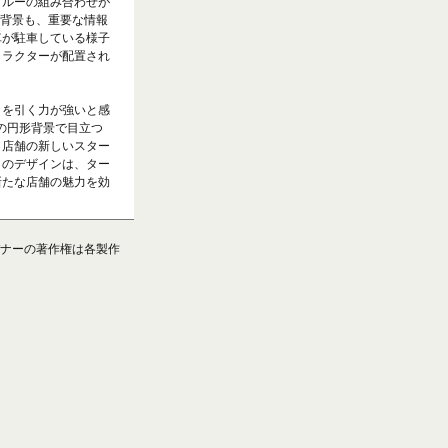
ブルーの組み合わせが
色背景も、重要な情報
車が駐車している様子
ャラクターが配置され
目を引く力が強いと感
色の円形背景で目立つ
、店舗の新しいスター
このデザインは、ター
新たな店舗の魅力を効
ナーの著作権は各製作