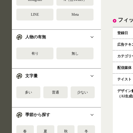
LINE
Meta
フィ
登録日
人物の有無
広告テキ
有り
無し
カテゴリ
配信媒体
文字量
テイスト
デザイン
多い
普通
少ない
（AI生
季節から探す
春
夏
秋
冬