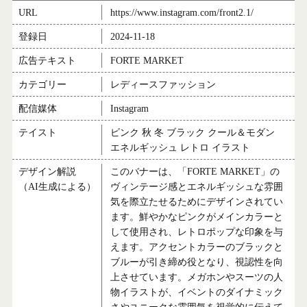
URL
https://www.instagram.com/front2.1/
登録日
2024-11-18
広告テキスト
FORTE MARKET
カテゴリー
レディースファッション
配信媒体
Instagram
テイスト
ピンク 秋 冬 ブラック クール＆モダン
エネルギッシュ レトロ イラスト
デザイン解説
このバナーは、「FORTE MARKET」の
（AI生成による）
ヴィンテージ感とエネルギッシュな雰囲
気を際立たせるためにデザインされてい
ます。鮮やかなピンクがメインカラーと
して使用され、レトロポップな印象を与
えます。アクセントカラーのブラックと
ブルーが引き締め役となり、視認性を向
上させています。メガホンやスーツの人
物イラストが、イベントのダイナミック