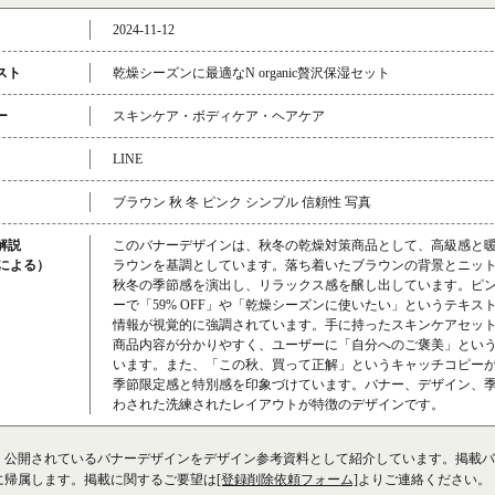
2024-11-12
スト
乾燥シーズンに最適なN organic贅沢保湿セット
ー
スキンケア・ボディケア・ヘアケア
LINE
ブラウン 秋 冬 ピンク シンプル 信頼性 写真
解説
このバナーデザインは、秋冬の乾燥対策商品として、高級感と
成による）
ラウンを基調としています。落ち着いたブラウンの背景とニッ
秋冬の季節感を演出し、リラックス感を醸し出しています。ピ
ーで「59% OFF」や「乾燥シーズンに使いたい」というテキス
情報が視覚的に強調されています。手に持ったスキンケアセッ
商品内容が分かりやすく、ユーザーに「自分へのご褒美」とい
います。また、「この秋、買って正解」というキャッチコピー
季節限定感と特別感を印象づけています。バナー、デザイン、
わされた洗練されたレイアウトが特徴のデザインです。
、公開されているバナーデザインをデザイン参考資料として紹介しています。掲載バ
に帰属します。掲載に関するご要望は
[登録削除依頼フォーム]
よりご連絡ください。