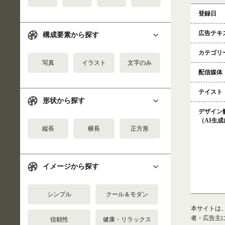
登録日
広告テキ
構成要素から探す
カテゴリ
写真
イラスト
文字のみ
配信媒体
テイスト
形状から探す
デザイン
（AI生
縦長
横長
正方形
イメージから探す
シンプル
クール＆モダン
本サイトは
者・広告主
信頼性
健康・リラックス