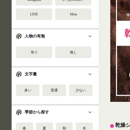
LINE
Meta
人物の有無
有り
無し
文字量
多い
普通
少ない
季節から探す
乾燥シ
春
夏
秋
冬