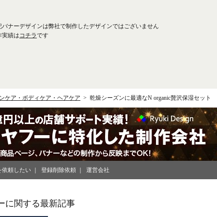
記バナーデザインは弊社で制作したデザインではございません
作実績は
コチラ
です
ンケア・ボディケア・ヘアケア
乾燥シーズンに最適なN organic贅沢保湿セット
を依頼したい
登録削除依頼
運営会社
ーに関する最新記事