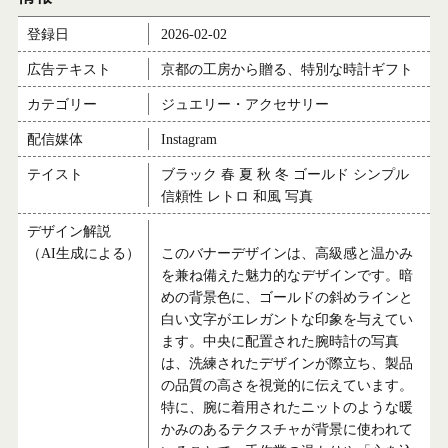
登録日
2026-02-02
広告テキスト
京都の工房から贈る、特別な時計ギフト
カテゴリー
ジュエリー・アクセサリー
配信媒体
Instagram
テイスト
ブラック 春 夏 秋 冬 ゴールド シンプル
信頼性 レトロ 和風 写真
デザイン解説
（AI生成による）
このバナーデザインは、高級感と温かみ
を兼ね備えた魅力的なデザインです。暗
めの背景色に、ゴールドの斜めラインと
白い文字がエレガントな印象を与えてい
ます。中央に配置された腕時計の写真
は、洗練されたデザインが際立ち、製品
の品質の高さを視覚的に伝えています。
特に、腕に着用されたニットのような暖
かみのあるテクスチャが背景に使われて