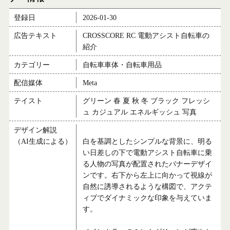
登録日
2026-01-30
広告テキスト
CROSSCORE RC 電動アシスト自転車の
紹介
カテゴリー
自転車車体・自転車用品
配信媒体
Meta
テイスト
グリーン 春 夏 秋 冬 ブラック フレッシ
ュ カジュアル エネルギッシュ 写真
デザイン解説
（AI生成による）
白を基調としたシンプルな背景に、明る
い日差しの下で電動アシスト自転車に乗
る人物の写真が配置されたバナーデザイ
ンです。右下から左上に向かって視線が
自然に誘導されるような構図で、アクテ
ィブでダイナミックな印象を与えていま
す。