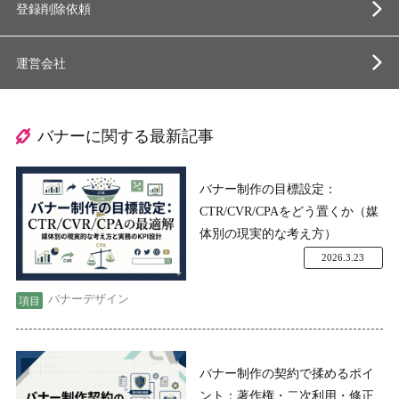
登録削除依頼
運営会社
バナーに関する最新記事
バナー制作の目標設定：
CTR/CVR/CPAをどう置くか（媒
体別の現実的な考え方）
2026.3.23
バナーデザイン
バナー制作の契約で揉めるポイ
ント：著作権・二次利用・修正