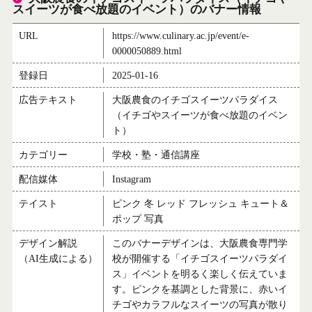
スイーツが食べ放題のイベント）のバナー情報
URL
https://www.culinary.ac.jp/event/e-
0000050889.html
登録日
2025-01-16
広告テキスト
大阪農食のイチゴスイーツパラダイス
（イチゴやスイーツが食べ放題のイベン
ト）
カテゴリー
学校・塾・通信講座
配信媒体
Instagram
テイスト
ピンク 冬 レッド フレッシュ キュート＆
ポップ 写真
デザイン解説
このバナーデザインは、大阪農食専門学
（AI生成による）
校が開催する「イチゴスイーツパラダイ
ス」イベントを明るく楽しく伝えていま
す。ピンクを基調とした背景に、赤いイ
チゴやカラフルなスイーツの写真が散り