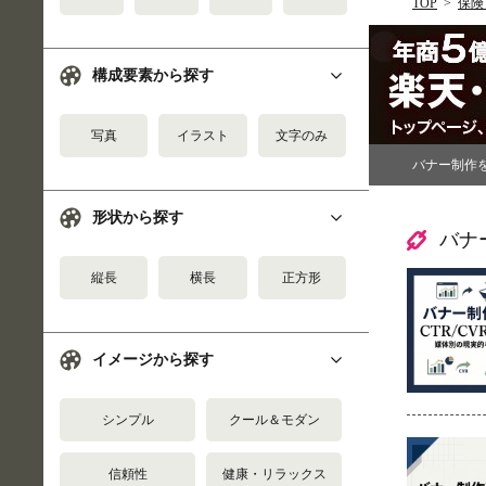
TOP
保険
構成要素から探す
写真
イラスト
文字のみ
バナー制作
形状から探す
バナ
縦長
横長
正方形
イメージから探す
シンプル
クール＆モダン
信頼性
健康・リラックス