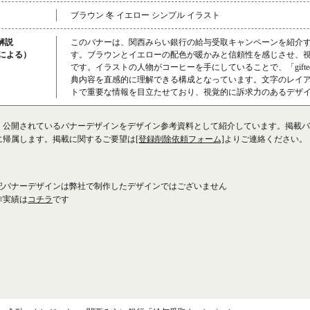
ブラウン 冬 イエロー シンプル イラスト
解説
このバナーは、関西みらい銀行の給与受取キャンペーンを紹介
成による）
す。ブラウンとイエローの配色が暖かみと信頼性を感じさせ、
です。イラストの人物がコーヒーを手にしていることで、「giftee C
典内容を直感的に理解できる構成となっています。文字のレイ
トで重要な情報を目立たせており、視覚的に訴求力のあるデザ
、公開されているバナーデザインをデザイン参考資料として紹介しています。掲載バ
に帰属します。掲載に関するご要望は
[登録削除依頼フォーム]
よりご連絡ください。
記バナーデザインは弊社で制作したデザインではございません
作実績は
コチラ
です