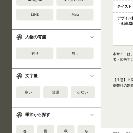
テイスト
LINE
Meta
デザイン
（AI生
人物の有無
有り
無し
本サイトは
者・広告主
文字量
【注意】上
※弊社の制
多い
普通
少ない
季節から探す
春
夏
秋
冬