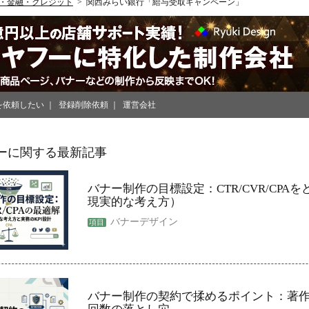
・金融・クレジット
関西みらい銀行「給与受取キャンペーン」
を依頼したい
登録削除依頼
運営会社
ーに関する最新記事
バナー制作の目標設定：CTR/CVR/CPA
現実的な考え方）
バナーデザイン
バナー制作の契約で揉めるポイント：著