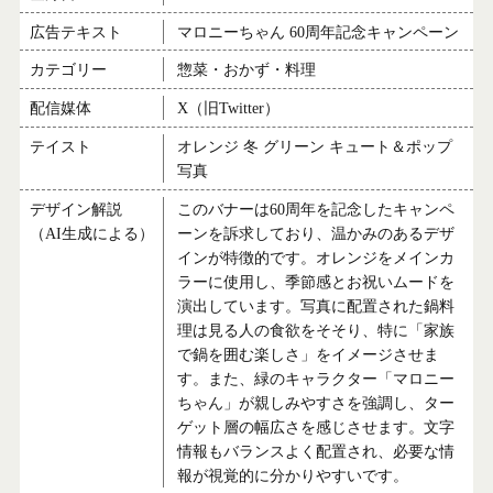
広告テキスト
マロニーちゃん 60周年記念キャンペーン
カテゴリー
惣菜・おかず・料理
配信媒体
X（旧Twitter）
テイスト
オレンジ 冬 グリーン キュート＆ポップ
写真
デザイン解説
このバナーは60周年を記念したキャンペ
（AI生成による）
ーンを訴求しており、温かみのあるデザ
インが特徴的です。オレンジをメインカ
ラーに使用し、季節感とお祝いムードを
演出しています。写真に配置された鍋料
理は見る人の食欲をそそり、特に「家族
で鍋を囲む楽しさ」をイメージさせま
す。また、緑のキャラクター「マロニー
ちゃん」が親しみやすさを強調し、ター
ゲット層の幅広さを感じさせます。文字
情報もバランスよく配置され、必要な情
報が視覚的に分かりやすいです。