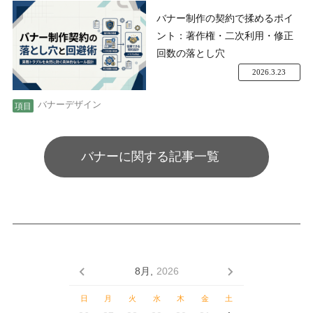
バナー制作の契約で揉めるポイ
ント：著作権・二次利用・修正
回数の落とし穴
2026.3.23
バナーデザイン
バナーに関する記事一覧
8月,
2026
日
月
火
水
木
金
土