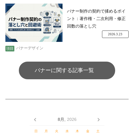
バナー制作の契約で揉めるポイ
ント：著作権・二次利用・修正
回数の落とし穴
2026.3.23
バナーデザイン
バナーに関する記事一覧
8月,
2026
日
月
火
水
木
金
土