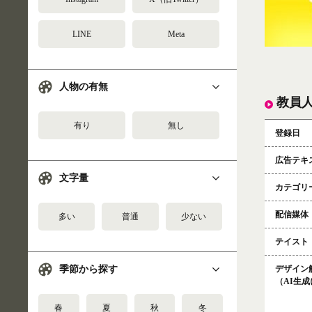
LINE
Meta
人物の有無
教員
有り
無し
登録日
広告テキ
文字量
カテゴリ
配信媒体
多い
普通
少ない
テイスト
デザイン
季節から探す
（AI生
春
夏
秋
冬