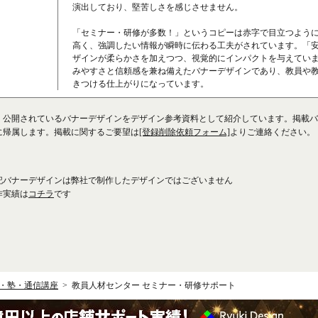
演出しており、堅苦しさを感じさせません。
「セミナー・研修が多数！」というコピーは赤字で目立つよう
高く、強調したい情報が瞬時に伝わる工夫がされています。「
ザインが柔らかさを加えつつ、視覚的にインパクトを与えてい
みやすさと信頼感を兼ね備えたバナーデザインであり、教員や
きつける仕上がりになっています。
、公開されているバナーデザインをデザイン参考資料として紹介しています。掲載バ
に帰属します。掲載に関するご要望は
[登録削除依頼フォーム]
よりご連絡ください。
記バナーデザインは弊社で制作したデザインではございません
作実績は
コチラ
です
・塾・通信講座
教員人材センター セミナー・研修サポート