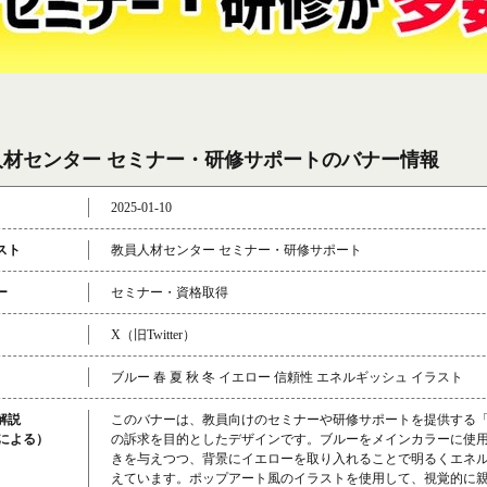
人材センター セミナー・研修サポートのバナー情報
2025-01-10
スト
教員人材センター セミナー・研修サポート
ー
セミナー・資格取得
X（旧Twitter）
ブルー 春 夏 秋 冬 イエロー 信頼性 エネルギッシュ イラスト
解説
このバナーは、教員向けのセミナーや研修サポートを提供する
成による）
の訴求を目的としたデザインです。ブルーをメインカラーに使
きを与えつつ、背景にイエローを取り入れることで明るくエネ
えています。ポップアート風のイラストを使用して、視覚的に