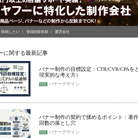
を依頼したい
登録削除依頼
運営会社
ーに関する最新記事
バナー制作の目標設定：CTR/CVR/CPA
現実的な考え方）
バナーデザイン
バナー制作の契約で揉めるポイント：著
回数の落とし穴
バナーデザイン