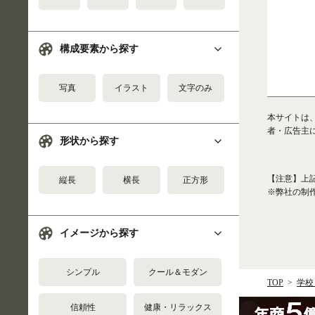
構成要素から探す
写真
イラスト
文字のみ
本サイトは
者・広告主
形状から探す
【注意】上
縦長
横長
正方形
※弊社の制
イメージから探す
シンプル
クール＆モダン
TOP
学校
信頼性
健康・リラックス