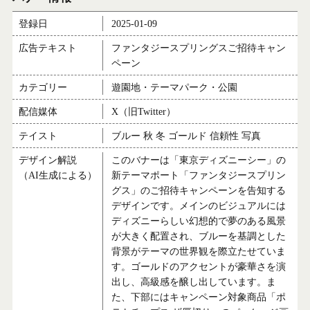
登録日
2025-01-09
広告テキスト
ファンタジースプリングスご招待キャン
ペーン
カテゴリー
遊園地・テーマパーク・公園
配信媒体
X（旧Twitter）
テイスト
ブルー 秋 冬 ゴールド 信頼性 写真
デザイン解説
このバナーは「東京ディズニーシー」の
（AI生成による）
新テーマポート「ファンタジースプリン
グス」のご招待キャンペーンを告知する
デザインです。メインのビジュアルには
ディズニーらしい幻想的で夢のある風景
が大きく配置され、ブルーを基調とした
背景がテーマの世界観を際立たせていま
す。ゴールドのアクセントが豪華さを演
出し、高級感を醸し出しています。ま
た、下部にはキャンペーン対象商品「ポ