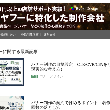
を依頼したい
登録削除依頼
運営会社
ーに関する最新記事
バナー制作の目標設定：CTR/CVR/CPA
現実的な考え方）
バナーデザイン
バナー制作の契約で揉めるポイント：著
回数の落とし穴