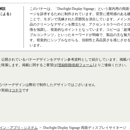
解説
このバナーは、「DuoSight Display Signage」という屋内用
成による）
ージを訴求するために制作されています。背景に透明感のある
ことで、モダンで洗練された雰囲気を演出しています。メイン
品のクリーンなデザインを際立たせ、アクセントカラーのイエローが
徴を強調し、視覚的なポイントとなっています。コピーは「超
ブルコンテンツ」といったキーワードが明確で、製品の主な魅
す。視覚的にシンプルながらも、信頼性と高品質さを感じさせ
います。
、公開されているバナーデザインをデザイン参考資料として紹介しています。掲載バ
に帰属します。掲載に関するご要望は
[登録削除依頼フォーム]
よりご連絡ください。
記バナーデザインは弊社で制作したデザインではございません
作実績は
コチラ
です
イン・アプリ・システム
DuoSight Display Signage 両面ディスプレイサイネージ