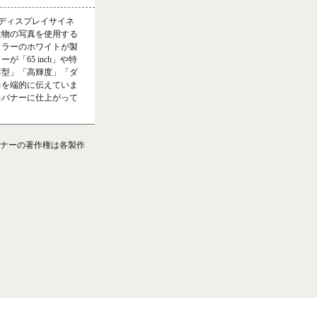
の両面ディスプレイサイネ
建物の写真を使用する
カラーのホワイトが製
「65 inch」や特
薄型」「高輝度」「ダ
力を端的に伝えていま
るバナーに仕上がって
ナーの著作権は各製作