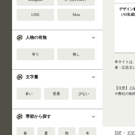
デザイン
（AI生
LINE
Meta
人物の有無
有り
無し
本サイトは
者・広告主
文字量
【注意】上
※弊社の制
多い
普通
少ない
季節から探す
TOP
デザ
春
夏
秋
冬