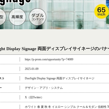
ight Display Signage 両面ディスプレイサイネージのバ
https://p-prom.com/opportunity/?p=74089
2025-01-09
スト
DuoSight Display Signage 両面ディスプレイサイネージ
ー
デザイン・アプリ・システム
X（旧Twitter）
ホワイト 春 夏 秋 冬 イエロー シンプル クール＆モダン 信頼性 