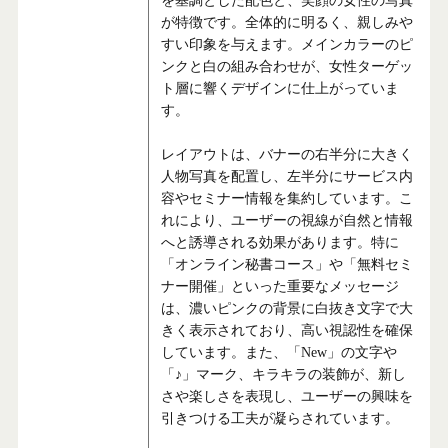
を基調とした配色と、笑顔の女性の写真
が特徴です。全体的に明るく、親しみや
すい印象を与えます。メインカラーのピ
ンクと白の組み合わせが、女性ターゲッ
ト層に響くデザインに仕上がっていま
す。
レイアウトは、バナーの右半分に大きく
人物写真を配置し、左半分にサービス内
容やセミナー情報を集約しています。こ
れにより、ユーザーの視線が自然と情報
へと誘導される効果があります。特に
「オンライン秘書コース」や「無料セミ
ナー開催」といった重要なメッセージ
は、濃いピンクの背景に白抜き文字で大
きく表示されており、高い視認性を確保
しています。また、「New」の文字や
「♪」マーク、キラキラの装飾が、新し
さや楽しさを表現し、ユーザーの興味を
引きつける工夫が凝らされています。