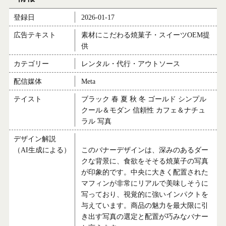
登録日
2026-01-17
広告テキスト
素材にこだわる焼菓子・スイーツOEM提
供
カテゴリー
レンタル・代行・アウトソース
配信媒体
Meta
テイスト
ブラック 春 夏 秋 冬 ゴールド シンプル
クール＆モダン 信頼性 カフェ＆ナチュ
ラル 写真
デザイン解説
（AI生成による）
このバナーデザインは、深みのあるダー
クな背景に、食欲をそそる焼菓子の写真
が印象的です。中央に大きく配置された
マフィンが非常にリアルで美味しそうに
写っており、視覚的に強いインパクトを
与えています。商品の魅力を最大限に引
き出す写真の選定と配置が巧みなバナー