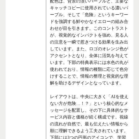
配色は、背景の淡いパープルと、主要な
キャッチコピーに使用されている濃いパ
ープル、そして「危険」というキーワー
ドを強調する鮮やかなイエローの組み合
わせが目を引きます。このコントラスト
が、視覚的なインパクトを強め、見る人
の注意を一瞬で惹きつける効果を生み出
しています。また、ロゴのオレンジ色が
アクセントとなり、全体に活気を与えて
います。下部の特典表示には水色の丸が
使われており、情報の種類に応じて色分
けすることで、情報の整理と視覚的な理
解を助けるデザインとなっています。
レイアウトは、中央に大きく「AIを使え
ない方が危険…！？」という核心的なメ
ッセージを配置し、その下に具体的なサ
ービス内容と価格が続く構成です。視線
の流れが自然で、最も伝えたい情報から
順に理解できるよう工夫されています。
下部には3つの円形のアイコンで、学習