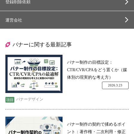
登録削除依頼
運営会社
バナーに関する最新記事
バナー制作の目標設定：
CTR/CVR/CPAをどう置くか（媒
体別の現実的な考え方）
2026.3.23
バナーデザイン
バナー制作の契約で揉めるポイ
ント：著作権・二次利用・修正