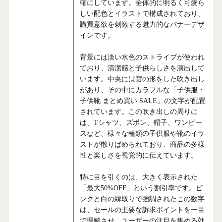
確にしています。全体的に明るく可愛ら
しい配色とイラストで構成されており、
購買意欲を刺激する魅力的なバナーデザ
インです。
背景には淡い水色のストライプが使われ
ており、清潔感と子供らしさを演出して
います。中央には雲の形をした吹き出し
があり、その中にカラフルな「子供服・
子供靴 まとめ買い SALE」の文字が配置
されています。この吹き出しの周りに
は、Tシャツ、ズボン、帽子、ワンピー
スなど、様々な種類の子供服や靴のイラ
ストが散りばめられており、商品の多様
性と楽しさを視覚的に伝えています。
特に目を引くのは、大きく表示された
「最大50%OFF」という割引率です。ピ
ンクと白の縁取りで強調されたこの数字
は、セールの主要な訴求ポイントを一目
で理解させ、ユーザーの注目を集める効