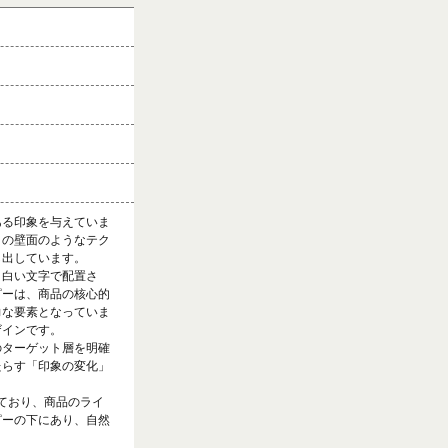
ある印象を与えていま
白の壁面のようなテク
し出しています。
く白い文字で配置さ
ピーは、商品の核心的
力な要素となっていま
ザインです。
のターゲット層を明確
たらす「印象の変化」
ており、商品のライ
ピーの下にあり、自然