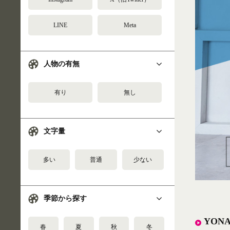
LINE
Meta
人物の有無
有り
無し
文字量
多い
普通
少ない
季節から探す
YON
春
夏
秋
冬