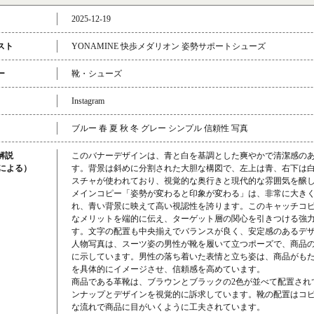
2025-12-19
スト
YONAMINE 快歩メダリオン 姿勢サポートシューズ
ー
靴・シューズ
Instagram
ブルー 春 夏 秋 冬 グレー シンプル 信頼性 写真
解説
このバナーデザインは、青と白を基調とした爽やかで清潔感の
成による）
す。背景は斜めに分割された大胆な構図で、左上は青、右下は
スチャが使われており、視覚的な奥行きと現代的な雰囲気を醸
メインコピー「姿勢が変わると印象が変わる」は、非常に大き
れ、青い背景に映えて高い視認性を誇ります。このキャッチコ
なメリットを端的に伝え、ターゲット層の関心を引きつける強
す。文字の配置も中央揃えでバランスが良く、安定感のあるデ
人物写真は、スーツ姿の男性が靴を履いて立つポーズで、商品
に示しています。男性の落ち着いた表情と立ち姿は、商品がも
を具体的にイメージさせ、信頼感を高めています。
商品である革靴は、ブラウンとブラックの2色が並べて配置され
ンナップとデザインを視覚的に訴求しています。靴の配置はコ
な流れで商品に目がいくように工夫されています。