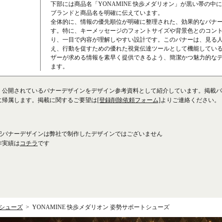
下部には商品名「YONAMINE 快歩メダリオン」が黒い帯の中
ブランドと商品名を明確に伝えています。
全体的に、情報の優先順位が明確に整理された、効果的なバナ
す。特に、キーメッセージのフォントサイズや背景色とのコン
り、一目で内容が理解しやすい設計です。このバナーは、見る
え、行動を促すための優れた視覚伝達ツールとして機能してい
ザーが求める情報を素早く提供できるよう、簡潔かつ魅力的な
ます。
、公開されているバナーデザインをデザイン参考資料として紹介しています。掲載バ
に帰属します。掲載に関するご要望は
[登録削除依頼フォーム]
よりご連絡ください。
記バナーデザインは弊社で制作したデザインではございません
作実績は
コチラ
です
シューズ
YONAMINE 快歩メダリオン 姿勢サポートシューズ