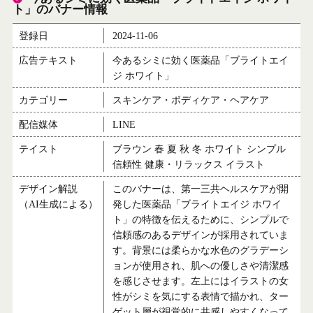
ト」のバナー情報
登録日
2024-11-06
広告テキスト
今あるシミに効く医薬品「ブライトエイ
ジ ホワイト」
カテゴリー
スキンケア・ボディケア・ヘアケア
配信媒体
LINE
テイスト
ブラウン 春 夏 秋 冬 ホワイト シンプル
信頼性 健康・リラックス イラスト
デザイン解説
このバナーは、第一三共ヘルスケアが開
（AI生成による）
発した医薬品「ブライトエイジ ホワイ
ト」の特徴を伝えるために、シンプルで
信頼感のあるデザインが採用されていま
す。背景には柔らかな水色のグラデーシ
ョンが使用され、肌への優しさや清潔感
を感じさせます。左上にはイラストの女
性がシミを気にする表情で描かれ、ター
ゲット層が視覚的に共感しやすくなって