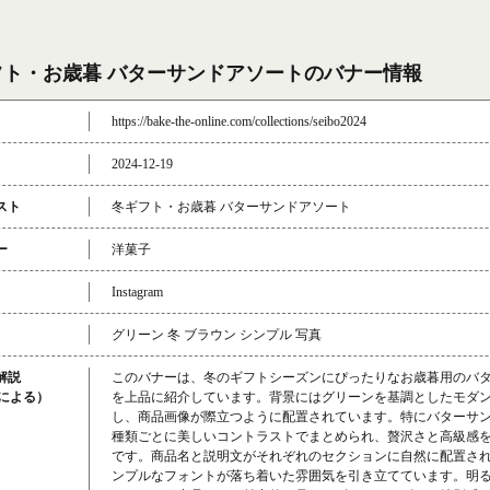
フト・お歳暮 バターサンドアソートのバナー情報
https://bake-the-online.com/collections/seibo2024
2024-12-19
スト
冬ギフト・お歳暮 バターサンドアソート
ー
洋菓子
Instagram
グリーン 冬 ブラウン シンプル 写真
解説
このバナーは、冬のギフトシーズンにぴったりなお歳暮用のバ
成による）
を上品に紹介しています。背景にはグリーンを基調としたモダ
し、商品画像が際立つように配置されています。特にバターサ
種類ごとに美しいコントラストでまとめられ、贅沢さと高級感
です。商品名と説明文がそれぞれのセクションに自然に配置さ
ンプルなフォントが落ち着いた雰囲気を引き立てています。明