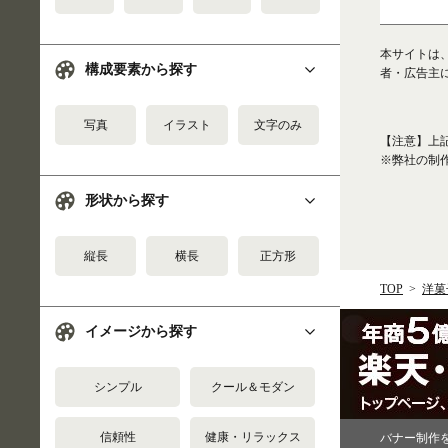
本サイトは
構成要素から探す
者・広告主
写真
イラスト
文字のみ
【注意】上
※弊社の制
形状から探す
縦長
横長
正方形
TOP
洋菓
イメージから探す
シンプル
クール＆モダン
信頼性
健康・リラックス
バナー制作