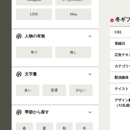
LINE
Meta
冬ギ
URL
人物の有無
登録日
有り
無し
広告テキ
カテゴリ
文字量
配信媒体
テイスト
多い
普通
少ない
デザイン
（AI生
季節から探す
春
夏
秋
冬