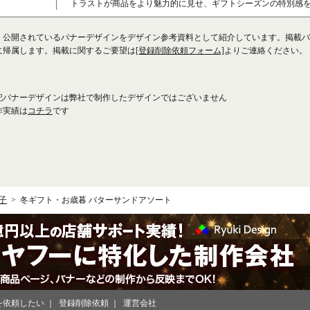
トラストが商品をより魅力的に見せ、ギフトシーズンの特別感
、公開されているバナーデザインをデザイン参考資料として紹介しています。掲載バ
に帰属します。掲載に関するご要望は
[登録削除依頼フォーム]
よりご連絡ください。
記バナーデザインは弊社で制作したデザインではございません
作実績は
コチラ
です
子
冬ギフト・お歳暮 バターサンドアソート
を依頼したい
登録削除依頼
運営会社