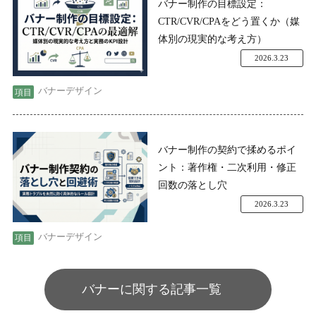
バナー制作の目標設定：
CTR/CVR/CPAをどう置くか（媒
体別の現実的な考え方）
2026.3.23
バナーデザイン
バナー制作の契約で揉めるポイ
ント：著作権・二次利用・修正
回数の落とし穴
2026.3.23
バナーデザイン
バナーに関する記事一覧