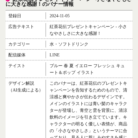
に大きな感謝！のバナー情報
登録日
2024-11-05
広告テキスト
紅茶花伝プレゼントキャンペーン - 小さ
なやさしさに大きな感謝！
カテゴリー
水・ソフトドリンク
配信媒体
LINE
テイスト
ブルー 春 夏 イエロー フレッシュ キュ
ート＆ポップ イラスト
デザイン解説
このバナーは、紅茶花伝のプレゼントキ
（AI生成による）
ャンペーンを告知するためのもので、清
涼感と爽やかさが伝わるデザインです。
メインのイラストには青い髪のキャラク
ターが登場し、青空と雲を背景に、清涼
飲料のイメージを引き立てています。キ
ャラクターの明るく優しい表情が、商品
の「小さなやさしさ」というテーマに合
っており、見る人に親しみやすさを感じ