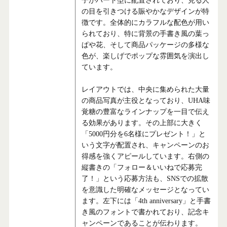
子がハート型に配置されており、見る人
の目を引きつける賑やかなデザインが特
徴です。全体的にカラフルな配色が用い
られており、特に背景の手書き風の葉っ
ぱや花、そして商品パッケージの多様な
色が、楽しげでポップな雰囲気を演出し
ています。
レイアウトでは、中央に集められた大量
の商品写真が主役となっており、UHA味
覚糖の豊富なラインナップを一目で伝え
る効果があります。その上部に大きく
「5000円分を6名様にプレゼント！」と
いう文字が配置され、キャンペーンのお
得感を強くアピールしています。右側の
縦書きの「フォロー＆いいねで応募完
了！」という応募方法も、SNSでの拡散
を意識した明確なメッセージとなってい
ます。左下には「4th anniversary」と手書
き風のフォントで書かれており、記念キ
ャンペーンであることが伝わります。