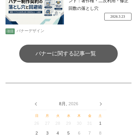
ント：著作権・二次利用・修正
回数の落とし穴
2026.3.23
バナーデザイン
バナーに関する記事一覧
8月,
2026
日
月
火
水
木
金
土
26
27
28
29
30
31
1
2
3
4
5
6
7
8