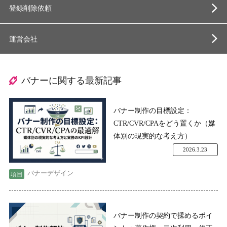
登録削除依頼
運営会社
バナーに関する最新記事
バナー制作の目標設定：
CTR/CVR/CPAをどう置くか（媒
体別の現実的な考え方）
2026.3.23
バナーデザイン
バナー制作の契約で揉めるポイ